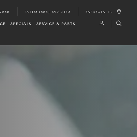
-7858
PARTS
:
(888) 699-3182
SARASOTA
,
FL
CE
SPECIALS
SERVICE & PARTS